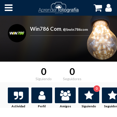
Inicio
Cursos OnLine
Win786 Com
,
@bwin786com
0
0
Siguiendo
Seguidores
0
Actividad
Perfil
Amigos
Siguiendo
Seguido