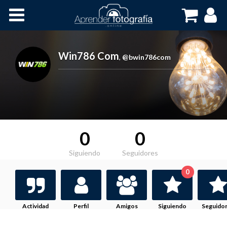
Inicio
Cursos OnLine
Win786 Com
,
@bwin786com
0
0
Siguiendo
Seguidores
0
Actividad
Perfil
Amigos
Siguiendo
Seguido