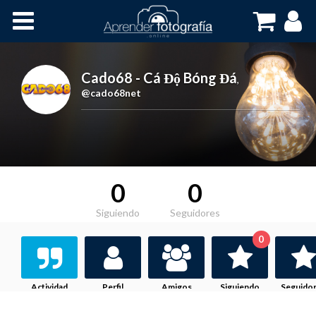
Inicio
Cursos OnLine
Cado68 - Cá Độ Bóng Đá
,
@cado68net
0
0
Siguiendo
Seguidores
0
Actividad
Perfil
Amigos
Siguiendo
Seguido