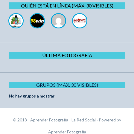
QUIÉN ESTÁ EN LÍNEA (MÁX. 30 VISIBLES)
ÚLTIMA FOTOGRAFÍA
GRUPOS (MÁX. 30 VISIBLES)
No hay grupos a mostrar
© 2018 - Aprender Fotografía - La Red Social
· Powered by
Aprender Fotografía