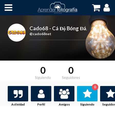
Inicio
Cursos OnLine
Cado68 - Cá Độ Bóng Đá
,
@cado68net
0
0
Siguiendo
Seguidores
0
Actividad
Perfil
Amigos
Siguiendo
Seguido