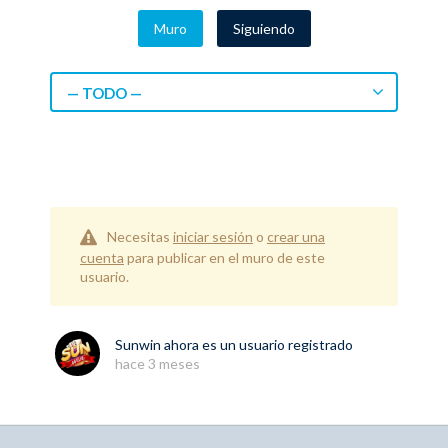
Muro
Siguiendo
— TODO —
Necesitas
iniciar sesión
o
crear una
cuenta
para publicar en el muro de este
usuario.
Sunwin
ahora es un usuario registrado
hace 3 meses