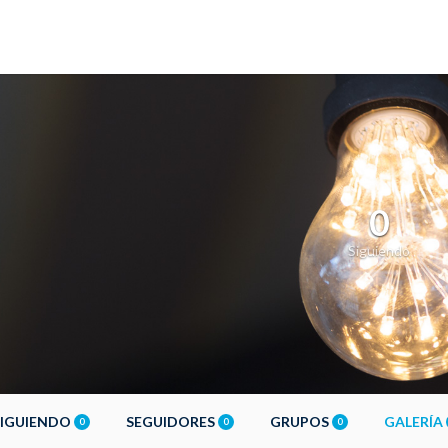
0
Siguiendo
SIGUIENDO
SEGUIDORES
GRUPOS
GALERÍA
0
0
0