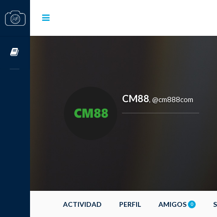
Cursos OnLine
CM88
@cm888com
,
ACTIVIDAD
PERFIL
AMIGOS
0