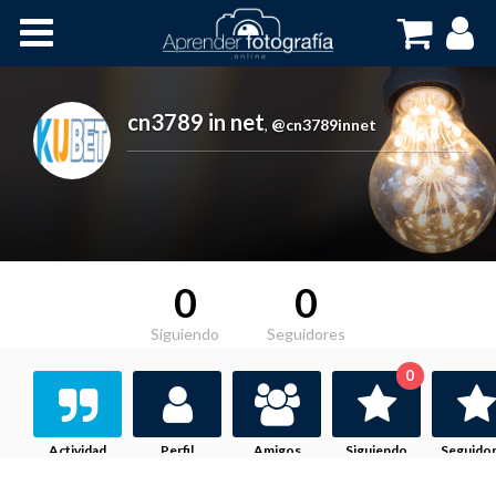
Inicio
Cursos OnLine
cn3789 in net
,
@cn3789innet
0
0
Siguiendo
Seguidores
0
Actividad
Perfil
Amigos
Siguiendo
Seguido