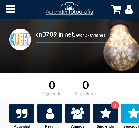
Inicio
Cursos OnLine
cn3789 in net
,
@cn3789innet
0
0
Siguiendo
Seguidores
0
Actividad
Perfil
Amigos
Siguiendo
Seguido