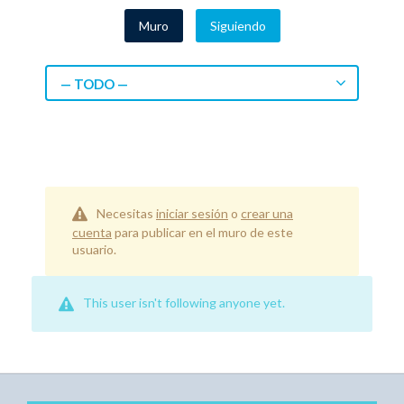
Muro
Siguiendo
— TODO —
Necesitas
iniciar sesión
o
crear una
cuenta
para publicar en el muro de este
usuario.
This user isn't following anyone yet.