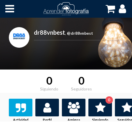
Inicio
Cursos OnLine
dr88vnbest
,
@dr88vnbest
0
0
Siguiendo
Seguidores
0
Actividad
Perfil
Amigos
Siguiendo
Seguido