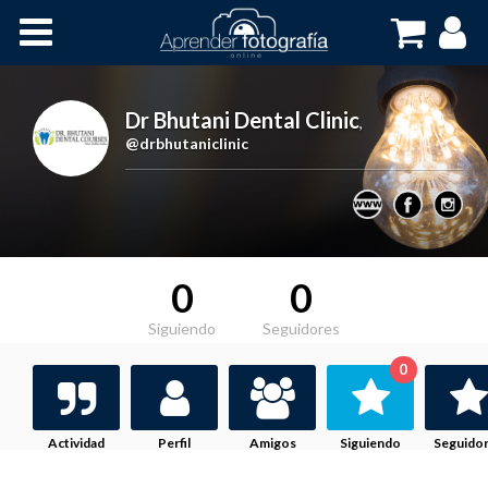
Inicio
Cursos OnLine
Dr Bhutani Dental Clinic
,
@drbhutaniclinic
0
0
Siguiendo
Seguidores
0
Actividad
Perfil
Amigos
Siguiendo
Seguido