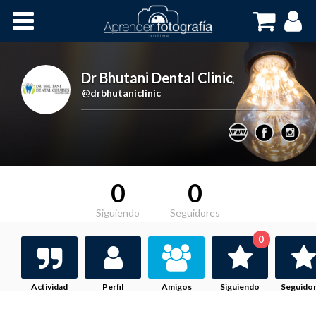
Inicio
Cursos OnLine
Dr Bhutani Dental Clinic
,
@drbhutaniclinic
0
0
Siguiendo
Seguidores
0
Actividad
Perfil
Amigos
Siguiendo
Seguido