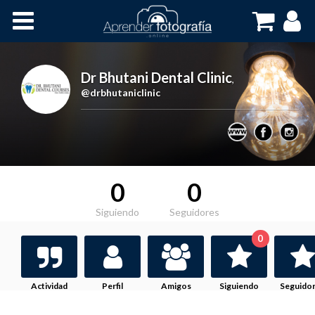
Inicio
Cursos OnLine
Dr Bhutani Dental Clinic
,
@drbhutaniclinic
0
0
Siguiendo
Seguidores
0
Actividad
Perfil
Amigos
Siguiendo
Seguido