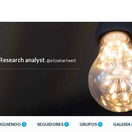
 Research analyst
@elizahartwell
,
0
Siguiendo
SIGUIENDO
SEGUIDORES
GRUPOS
GALERÍA
0
0
0