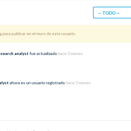
— TODO —
a
para publicar en el muro de este usuario.
esearch analyst
fue actualizado
hace 3 meses
alyst
ahora es un usuario registrado
hace 3 meses