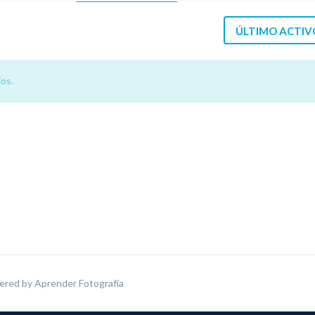
ÚLTIMO ACTIV
os.
ered by
Aprender Fotografía