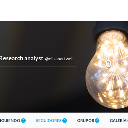
 Research analyst
@elizahartwell
,
0
Siguiendo
SIGUIENDO
SEGUIDORES
GRUPOS
GALERÍA
0
0
0