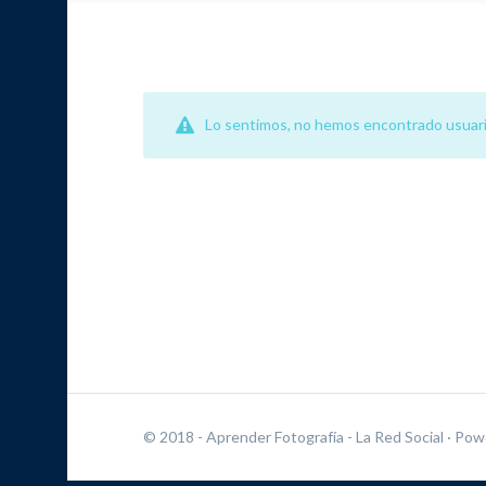
Lo sentimos, no hemos encontrado usuari
© 2018 - Aprender Fotografía - La Red Social
· Pow