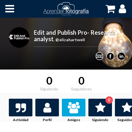
Inicio
Cursos OnLine
Edit and Publish Pro- Research
analyst
,
@elizahartwell
0
0
Siguiendo
Seguidores
0
Actividad
Perfil
Amigos
Siguiendo
Seguido