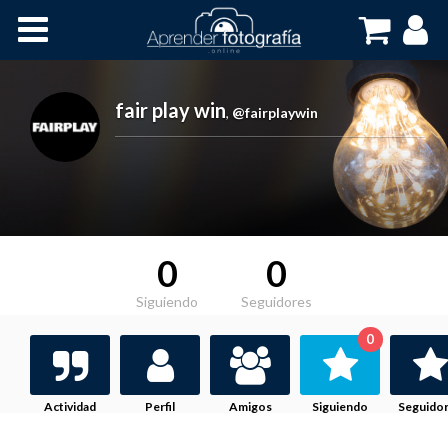
Inicio
Cursos OnLine
fair play win
,
@fairplaywin
0
0
Siguiendo
Seguidores
0
Actividad
Perfil
Amigos
Siguiendo
Seguido