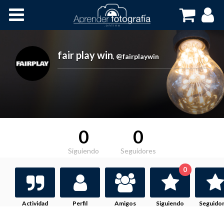
Inicio
Cursos OnLine
fair play win
,
@fairplaywin
0
0
Siguiendo
Seguidores
0
Actividad
Perfil
Amigos
Siguiendo
Seguido