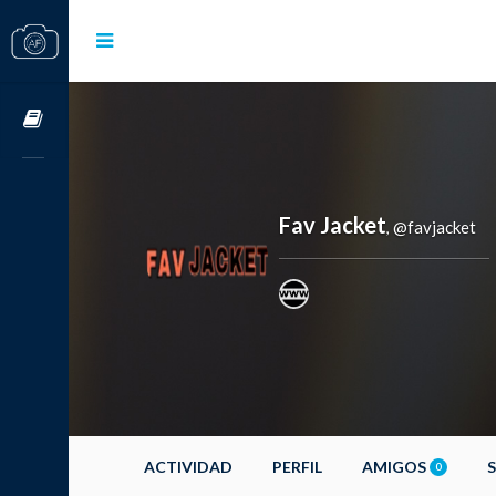
Cursos OnLine
Fav Jacket
@favjacket
,
ACTIVIDAD
PERFIL
AMIGOS
0