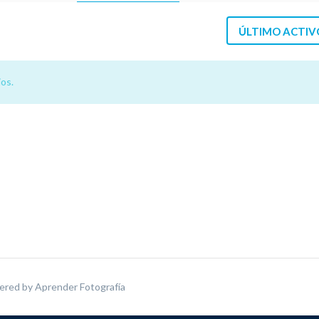
ÚLTIMO ACTIV
os.
ered by
Aprender Fotografía