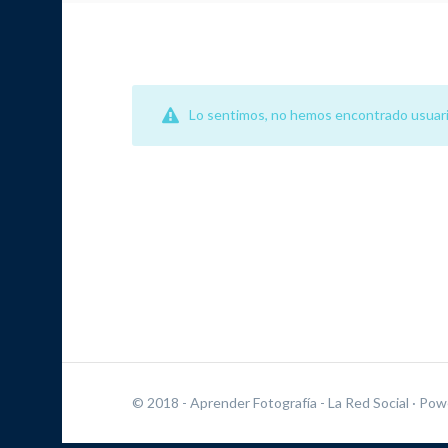
Lo sentimos, no hemos encontrado usuari
© 2018 - Aprender Fotografía - La Red Social
· Pow