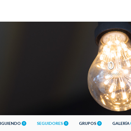
0
Siguiendo
SIGUIENDO
SEGUIDORES
GRUPOS
GALERÍA
0
0
0