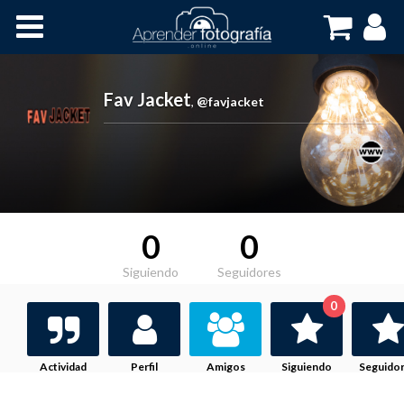
Inicio
Cursos OnLine
Fav Jacket
,
@favjacket
0
0
Siguiendo
Seguidores
0
Actividad
Perfil
Amigos
Siguiendo
Seguido