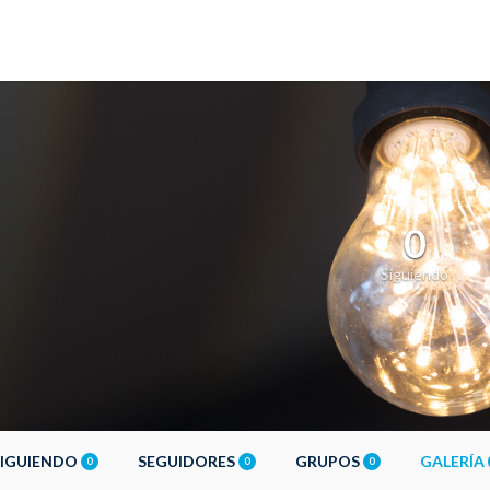
0
Siguiendo
SIGUIENDO
SEGUIDORES
GRUPOS
GALERÍA
0
0
0