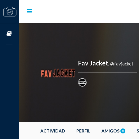
Cursos OnLine
Fav Jacket
@favjacket
,
ACTIVIDAD
PERFIL
AMIGOS
0