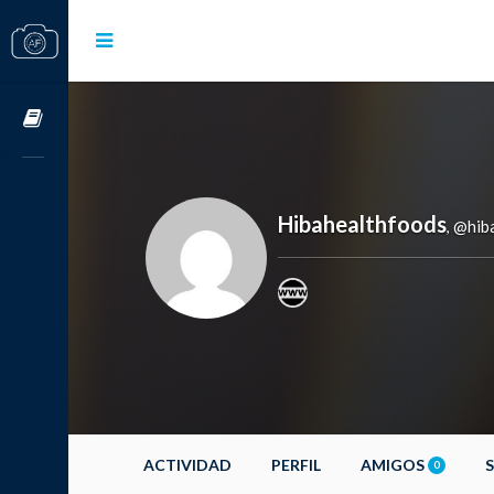
Cursos OnLine
Hibahealthfoods
@hib
,
ACTIVIDAD
PERFIL
AMIGOS
0