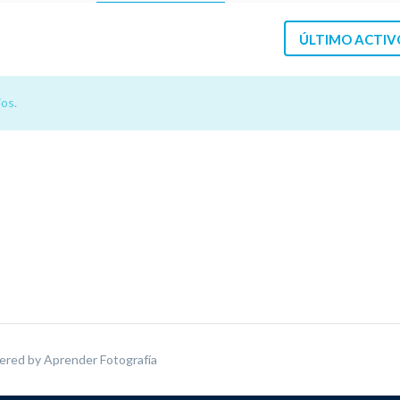
ÚLTIMO ACTIV
os.
ered by
Aprender Fotografía