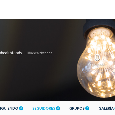
ahealthfoods
Hibahealthfoods
0
Siguiendo
SIGUIENDO
SEGUIDORES
GRUPOS
GALERÍA
0
0
0