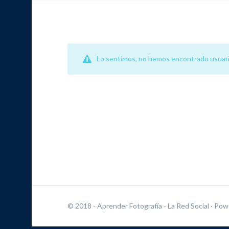
Lo sentimos, no hemos encontrado usuari
© 2018 - Aprender Fotografía - La Red Social
· Pow