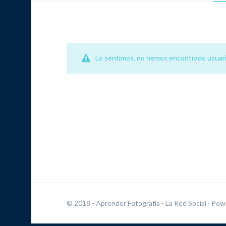
Lo sentimos, no hemos encontrado usuari
© 2018 - Aprender Fotografía - La Red Social
· Pow