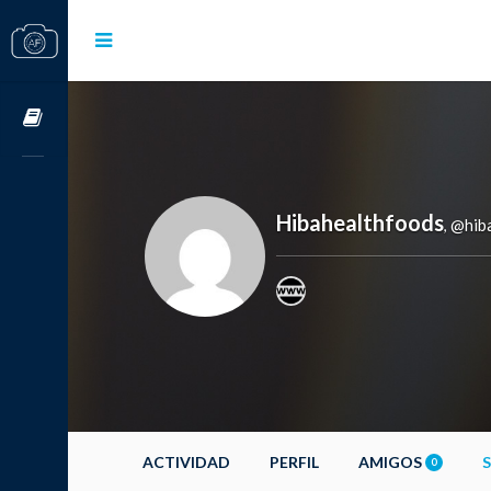
Cursos OnLine
Hibahealthfoods
@hib
,
ACTIVIDAD
PERFIL
AMIGOS
0