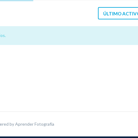
ÚLTIMO ACTIV
os.
ered by
Aprender Fotografía