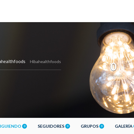
ahealthfoods
Hibahealthfoods
0
Siguiendo
SIGUIENDO
SEGUIDORES
GRUPOS
GALERÍA
0
0
0