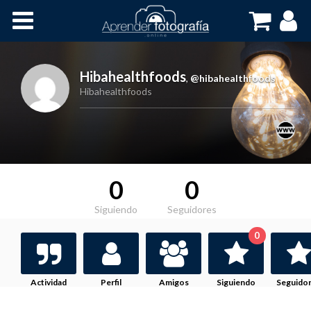
Inicio
Cursos OnLine
Hibahealthfoods
,
@hibahealthfoods
Hibahealthfoods
0
0
Siguiendo
Seguidores
0
Actividad
Perfil
Amigos
Siguiendo
Seguido