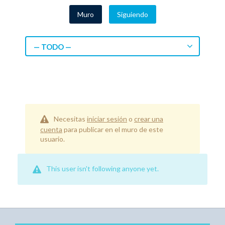
Muro
Siguiendo
— TODO —
Necesitas
iniciar sesión
o
crear una
cuenta
para publicar en el muro de este
usuario.
This user isn't following anyone yet.