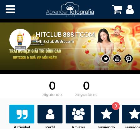
Inicio
Cursos OnLine
HITCLUB 888ITCOM
,
@hitclub888itcom
0
0
Siguiendo
Seguidores
0
Actividad
Perfil
Amigos
Siguiendo
Seguido