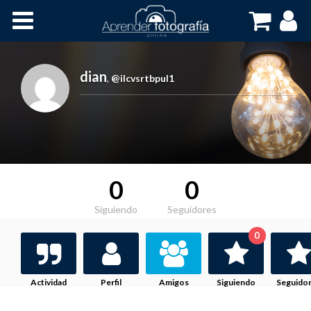
Inicio
Cursos OnLine
dian
,
@ilcvsrtbpul1
0
0
Siguiendo
Seguidores
0
Actividad
Perfil
Amigos
Siguiendo
Seguido