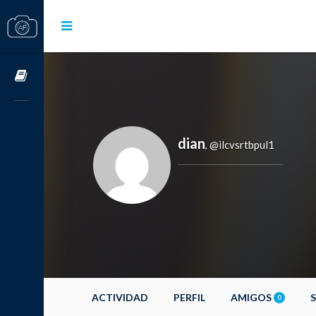
Cursos OnLine
dian
@ilcvsrtbpul1
,
ACTIVIDAD
PERFIL
AMIGOS
0