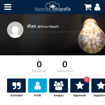
Inicio
Cursos OnLine
dian
,
@ilcvsrtbpul1
0
0
Siguiendo
Seguidores
0
Actividad
Perfil
Amigos
Siguiendo
Seguido