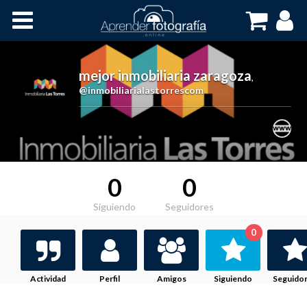
Inicio
Cursos OnLine
mejor inmobiliaria zaragoza
,
@inmobiliarialastorrescom
0
0
Siguiendo
Seguidores
0
Actividad
Perfil
Amigos
Siguiendo
Seguido