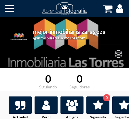
Inicio
Cursos OnLine
mejor inmobiliaria zaragoza
,
@inmobiliarialastorrescom
0
0
Siguiendo
Seguidores
0
Actividad
Perfil
Amigos
Siguiendo
Seguido