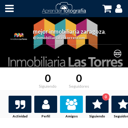
Inicio
Cursos OnLine
mejor inmobiliaria zaragoza
,
@inmobiliarialastorrescom
0
0
Siguiendo
Seguidores
0
Actividad
Perfil
Amigos
Siguiendo
Seguido