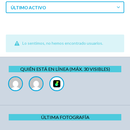
ÚLTIMO ACTIVO
Lo sentimos, no hemos encontrado usuarios.
QUIÉN ESTÁ EN LÍNEA (MÁX. 30 VISIBLES)
ÚLTIMA FOTOGRAFÍA