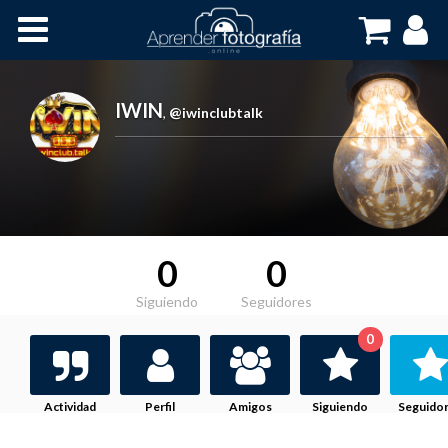
Inicio
Cursos OnLine
IWIN
,
@iwinclubtalk
0
0
Siguiendo
Seguidores
0
Actividad
Perfil
Amigos
Siguiendo
Seguido