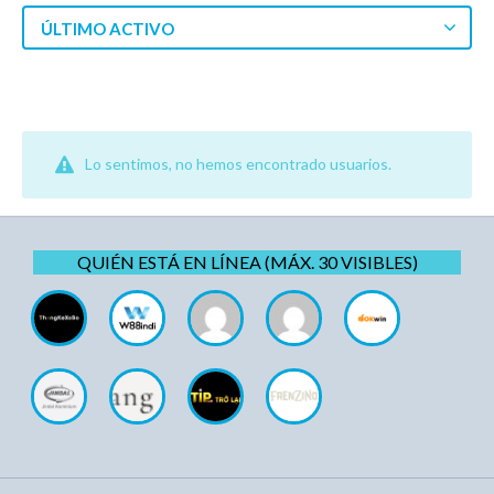
ÚLTIMO ACTIVO
Lo sentimos, no hemos encontrado usuarios.
QUIÉN ESTÁ EN LÍNEA (MÁX. 30 VISIBLES)