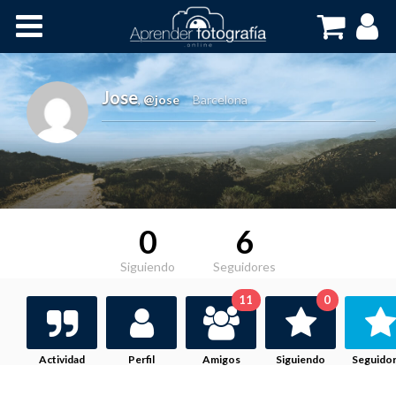
Inicio
Cursos OnLine
Jose
,
@jose
Barcelona
0
6
Siguiendo
Seguidores
11
0
Actividad
Perfil
Amigos
Siguiendo
Seguido