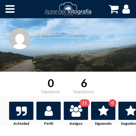
Inicio
Cursos OnLine
Jose
,
@jose
Barcelona
0
6
Siguiendo
Seguidores
11
0
Actividad
Perfil
Amigos
Siguiendo
Seguido