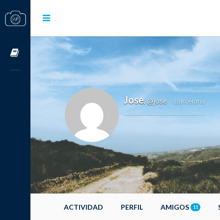
Cursos OnLine
Jose
@jose
,
Barcelona
ACTIVIDAD
PERFIL
AMIGOS
11