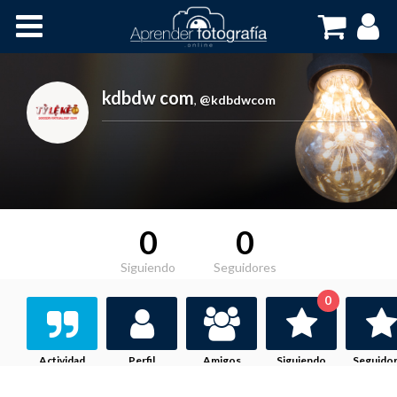
Inicio
Cursos OnLine
kdbdw com
,
@kdbdwcom
0
0
Siguiendo
Seguidores
0
Actividad
Perfil
Amigos
Siguiendo
Seguido