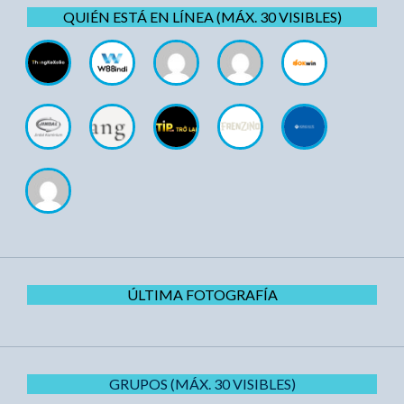
QUIÉN ESTÁ EN LÍNEA (MÁX. 30 VISIBLES)
ÚLTIMA FOTOGRAFÍA
GRUPOS (MÁX. 30 VISIBLES)