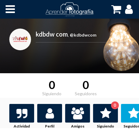
Inicio
Cursos OnLine
kdbdw com
,
@kdbdwcom
0
0
Siguiendo
Seguidores
0
Actividad
Perfil
Amigos
Siguiendo
Seguido