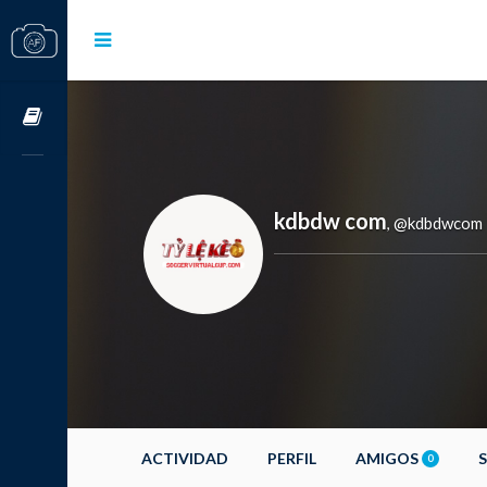
Cursos OnLine
kdbdw com
@kdbdwcom
,
ACTIVIDAD
PERFIL
AMIGOS
0