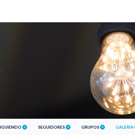
0
Siguiendo
SIGUIENDO
SEGUIDORES
GRUPOS
GALERÍA
0
0
0