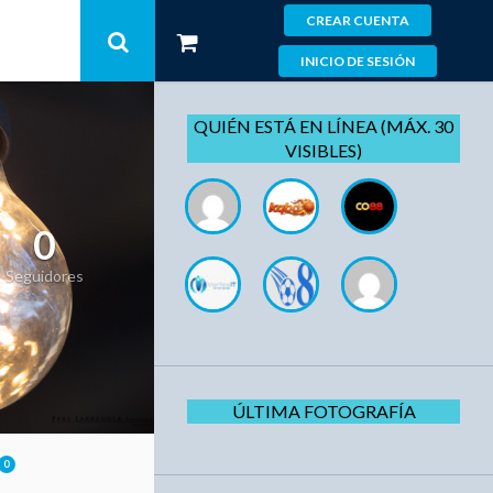
CREAR CUENTA
INICIO DE SESIÓN
QUIÉN ESTÁ EN LÍNEA (MÁX. 30
VISIBLES)
0
Seguidores
ÚLTIMA FOTOGRAFÍA
0