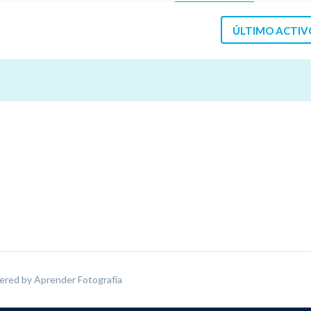
ÚLTIMO ACTIV
ered by
Aprender Fotografía