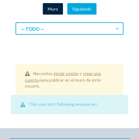
Muro
Siguiendo
— TODO —
Necesitas
iniciar sesión
o
crear una
cuenta
para publicar en el muro de este
usuario.
This user isn't following anyone yet.