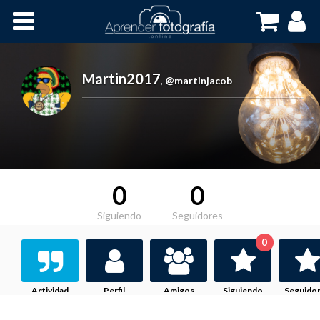
Inicio
Cursos OnLine
Martin2017
,
@martinjacob
0
0
Siguiendo
Seguidores
0
Actividad
Perfil
Amigos
Siguiendo
Seguido