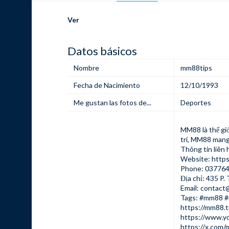
Ver
Datos básicos
Nombre
mm88tips
Fecha de Nacimiento
12/10/1993
Me gustan las fotos de...
Deportes
MM88
là thế gi
trí, MM88 mang 
Thông tin liên 
Website:
https
Phone: 03776
Địa chỉ: 435 P.
Email:
contact
Tags: #mm88 
https://mm88.t
https://www.
https://x.com