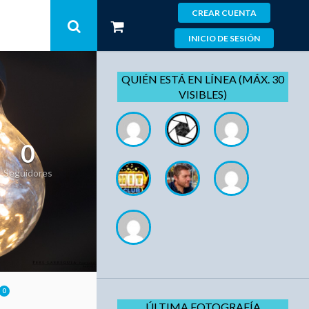
CREAR CUENTA
INICIO DE SESIÓN
QUIÉN ESTÁ EN LÍNEA (MÁX. 30
VISIBLES)
0
Seguidores
0
ÚLTIMA FOTOGRAFÍA