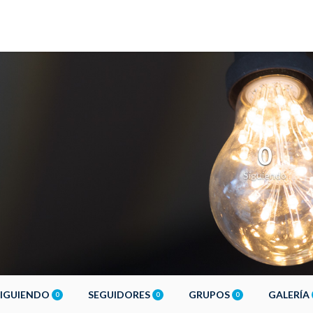
0
Siguiendo
SIGUIENDO
SEGUIDORES
GRUPOS
GALERÍA
0
0
0