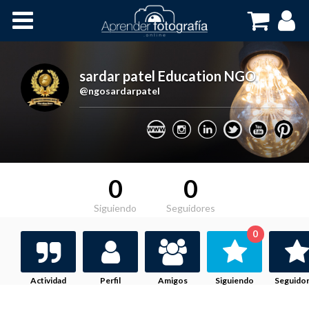
Inicio
Cursos OnLine
sardar patel Education NGO
,
@ngosardarpatel
0
0
Siguiendo
Seguidores
0
Actividad
Perfil
Amigos
Siguiendo
Seguido