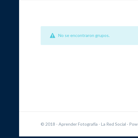
No se encontraron grupos.
© 2018 - Aprender Fotografía - La Red Social
· Pow