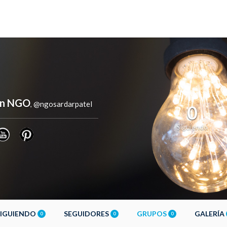
ion NGO
@ngosardarpatel
,
0
Siguiendo
SIGUIENDO
SEGUIDORES
GRUPOS
GALERÍA
0
0
0