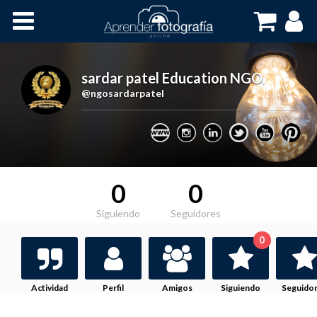
Inicio
Cursos OnLine
sardar patel Education NGO
,
@ngosardarpatel
0
0
Siguiendo
Seguidores
0
Actividad
Perfil
Amigos
Siguiendo
Seguido