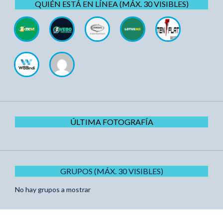
QUIÉN ESTÁ EN LÍNEA (MÁX. 30 VISIBLES)
ÚLTIMA FOTOGRAFÍA
GRUPOS (MÁX. 30 VISIBLES)
No hay grupos a mostrar