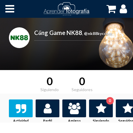
Inicio
Cursos OnLine
Cổng Game NK88
,
@nk88kyccom
0
0
Siguiendo
Seguidores
0
Actividad
Perfil
Amigos
Siguiendo
Seguido