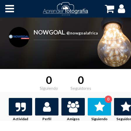
Inicio
Cursos OnLine
NOWGOAL
,
@nowgoalafrica
0
0
Siguiendo
Seguidores
0
Actividad
Perfil
Amigos
Siguiendo
Seguido