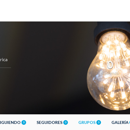
rica
0
Siguiendo
SIGUIENDO
SEGUIDORES
GRUPOS
GALERÍA
0
0
0