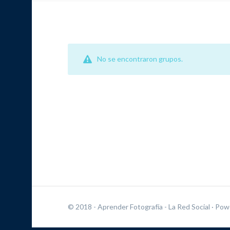
No se encontraron grupos.
© 2018 - Aprender Fotografía - La Red Social
· Pow