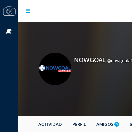
Cursos OnLine
NOWGOAL
@nowgoalaf
,
ACTIVIDAD
PERFIL
AMIGOS
0