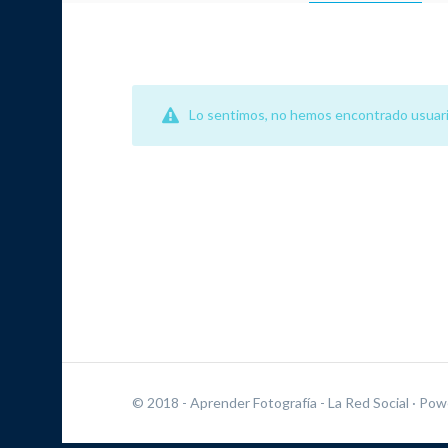
Lo sentimos, no hemos encontrado usuari
© 2018 - Aprender Fotografía - La Red Social
· Pow