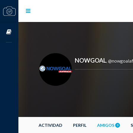
Cursos OnLine
NOWGOAL
@nowgoalaf
,
ACTIVIDAD
PERFIL
AMIGOS
0