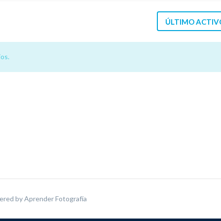
ÚLTIMO ACTIV
os.
ered by
Aprender Fotografía