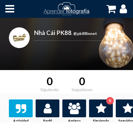
Inicio
Cursos OnLine
Nhà Cái PK88
,
@pk88innet
0
0
Siguiendo
Seguidores
0
Actividad
Perfil
Amigos
Siguiendo
Seguido