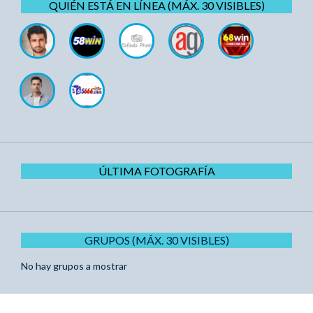
QUIÉN ESTÁ EN LÍNEA (MÁX. 30 VISIBLES)
ÚLTIMA FOTOGRAFÍA
GRUPOS (MÁX. 30 VISIBLES)
No hay grupos a mostrar