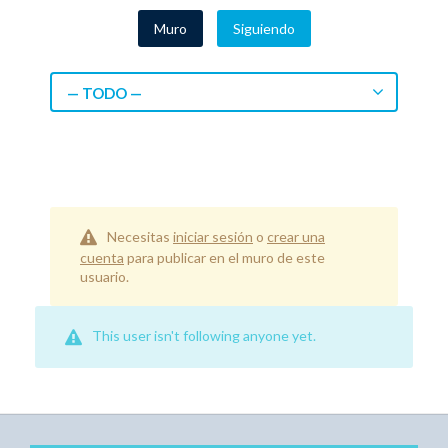
Muro
Siguiendo
— TODO —
Necesitas
iniciar sesión
o
crear una
cuenta
para publicar en el muro de este
usuario.
This user isn't following anyone yet.